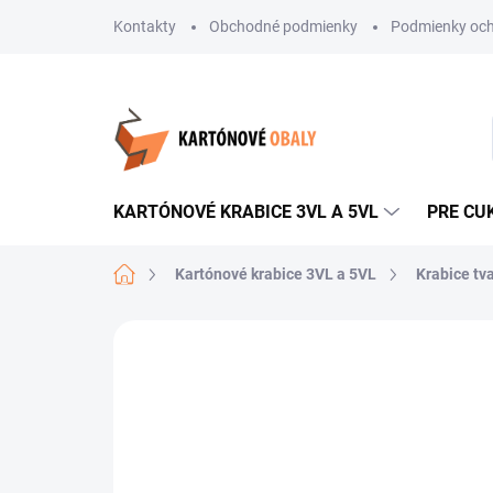
Prejsť
Kontakty
Obchodné podmienky
Podmienky och
na
obsah
KARTÓNOVÉ KRABICE 3VL A 5VL
PRE CU
Domov
Kartónové krabice 3VL a 5VL
Krabice tv
Neohodnotené
Podrobnosti hodnote