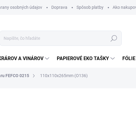
rany osobných údajov
Doprava
Spôsob platby
Ako nakupo
Hľadať
KRÁROV A VINÁROV
PAPIEROVÉ EKO TAŠKY
FÓLIE
aru FEFCO 0215
110x110x265mm (O136)
nia
0,39 €
0,48 € vrátane DPH
Jednotková
SKLADOM
cena: