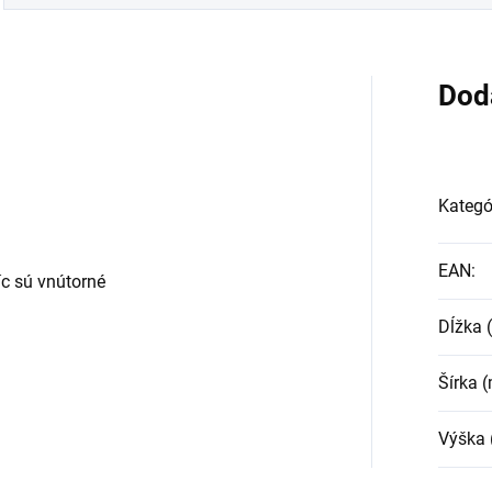
Dod
Kategó
EAN
:
c sú vnútorné
Dĺžka
Šírka 
Výška