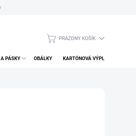
vať
O kartónoch - prečítajte si
PRÁZDNY KOŠÍK
NÁKUPNÝ
KOŠÍK
 A PÁSKY
OBÁLKY
KARTÓNOVÁ VÝPLŇ