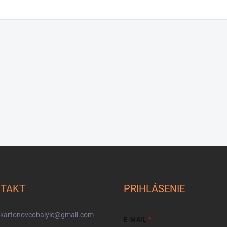
TAKT
PRIHLÁSENIE
kartonoveobalylc
@
gmail.com
E-MAIL