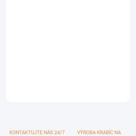
0,34 €
0,42 € vrátane DPH
Jednotková
SKLADOM
cena:
−
+
Pridať do košíka
DETAILNÉ INFORMÁCIE
OPÝTAŤ SA
KONTAKTUJTE NÁS 24/7
VÝROBA KRABÍC NA