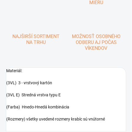
MIERU
NAJŠIRŠÍ SORTIMENT
MOŽNOSŤ OSOBNÉHO
NA TRHU
ODBERU AJ POČAS
VÍKENDOV
Materiál:
(3VL) 3 - vrstvový kartón
(3VL E) Stredná vrstva typu E
(Farba) Hnedo-Hnedá kombinácia
(Rozmery) všetky uvedené rozmery krabíc sú vnútorné