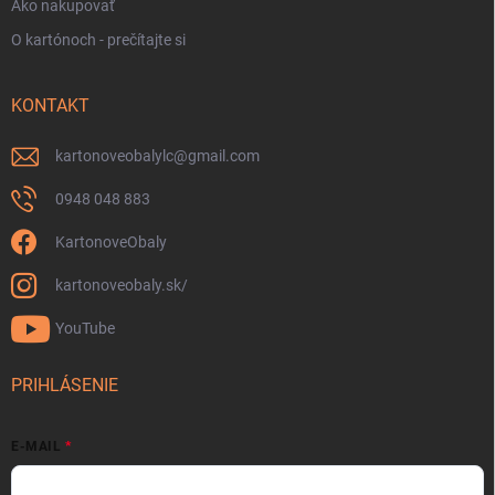
Ako nakupovať
O kartónoch - prečítajte si
KONTAKT
kartonoveobalylc
@
gmail.com
0948 048 883
KartonoveObaly
kartonoveobaly.sk/
YouTube
PRIHLÁSENIE
E-MAIL