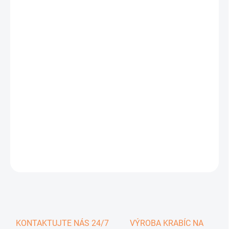
0,34 €
0,42 € vrátane DPH
Jednotková
SKLADOM
cena:
−
+
Pridať do košíka
DETAILNÉ INFORMÁCIE
OPÝTAŤ SA
KONTAKTUJTE NÁS 24/7
VÝROBA KRABÍC NA