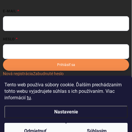
E-MAIL
HESLO
Prihlásiť sa
Nová registrácia
Zabudnuté heslo
Tento web používa súbory cookie. Ďalším prechádzaním
tohto webu vyjadrujete súhlas s ich používaním. Viac
informácií
tu
.
Nastavenie
Copyright 2026
kartonoveobaly.sk
. Všetky práva vyhradené.
Odmietnuť
Súhlasím