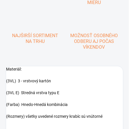
MIERU
NAJŠIRŠÍ SORTIMENT
MOŽNOSŤ OSOBNÉHO
NA TRHU
ODBERU AJ POČAS
VÍKENDOV
Materiál:
(3VL) 3 - vrstvový kartón
(3VL E) Stredná vrstva typu E
(Farba) Hnedo-Hnedá kombinácia
(Rozmery) všetky uvedené rozmery krabíc sú vnútorné