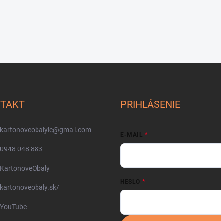
TAKT
PRIHLÁSENIE
kartonoveobalylc
@
gmail.com
E-MAIL
0948 048 883
KartonoveObaly
HESLO
kartonoveobaly.sk/
YouTube