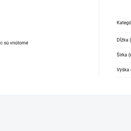
Kategó
Dĺžka
c sú vnútorné
Šírka 
Výška