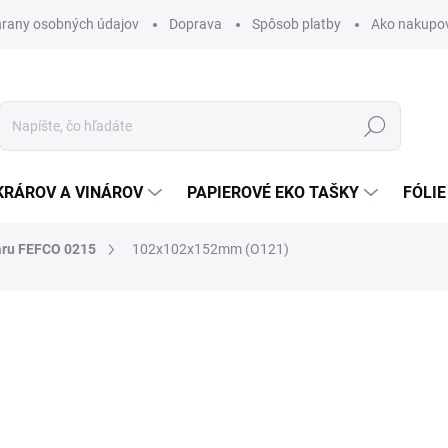
rany osobných údajov
Doprava
Spôsob platby
Ako nakupo
Hľadať
KRÁROV A VINÁROV
PAPIEROVÉ EKO TAŠKY
FÓLIE
aru FEFCO 0215
102x102x152mm (O121)
nia
0,35 €
0,43 € vrátane DPH
Jednotková
SKLADOM
cena: