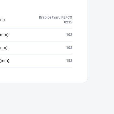
Krabice tvaru FEFCO
ria
:
0215
 (mm)
:
102
(mm)
:
102
 (mm)
:
152