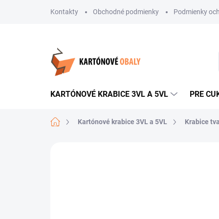
Prejsť
Kontakty
Obchodné podmienky
Podmienky och
na
obsah
KARTÓNOVÉ KRABICE 3VL A 5VL
PRE CU
Domov
Kartónové krabice 3VL a 5VL
Krabice tv
Neohodnotené
Podrobnosti hodnote