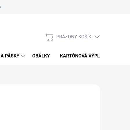
vať
O kartónoch - prečítajte si
PRÁZDNY KOŠÍK
NÁKUPNÝ
KOŠÍK
 A PÁSKY
OBÁLKY
KARTÓNOVÁ VÝPLŇ