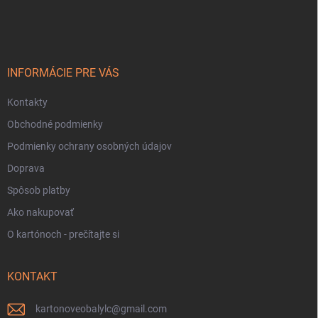
á
p
ä
t
i
INFORMÁCIE PRE VÁS
e
Kontakty
Obchodné podmienky
Podmienky ochrany osobných údajov
Doprava
Spôsob platby
Ako nakupovať
O kartónoch - prečítajte si
KONTAKT
kartonoveobalylc
@
gmail.com