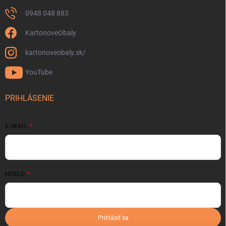
0948 048 883
KartonoveObaly
kartonoveobaly.sk/
YouTube
PRIHLÁSENIE
E-MAIL
HESLO
Prihlásiť sa