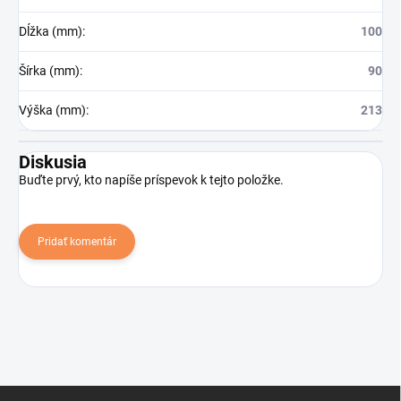
Dĺžka (mm)
:
100
Šírka (mm)
:
90
Výška (mm)
:
213
Diskusia
Buďte prvý, kto napíše príspevok k tejto položke.
Pridať komentár
Z