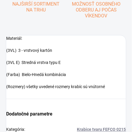
NAJŠIRŠÍ SORTIMENT
MOŽNOSŤ OSOBNÉHO
NA TRHU
ODBERU AJ POČAS
VÍKENDOV
Materiál:
(3VL) 3 - vrstvový kartón
(3VL E) Stredná vrstva typu E
(Farba) Bielo-Hnedá kombinácia
(Rozmery) všetky uvedené rozmery krabíc sú vnútorné
Dodatočné parametre
Kategória
:
Krabice tvaru FEFCO 0215