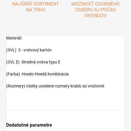
NAJŠIRŠÍ SORTIMENT
MOŽNOSŤ OSOBNÉHO
NA TRHU
ODBERU AJ POČAS
VÍKENDOV
Materiál:
(3VL) 3 - vrstvový kartón
(3VL E) Stredná vrstva typu E
(Farba) Hnedo-Hnedá kombinácia
(Rozmery) všetky uvedené rozmery krabíc sú vnútorné
Dodatočné parametre