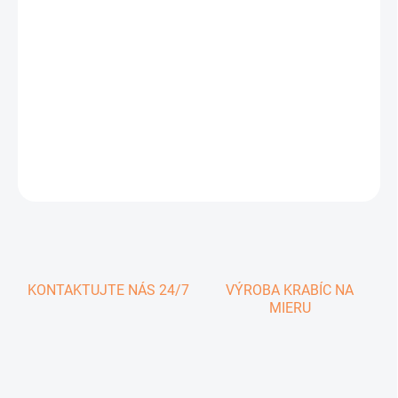
0,42 € vrátane DPH
Jednotková
SKLADOM
cena:
−
+
Pridať do košíka
DETAILNÉ INFORMÁCIE
OPÝTAŤ SA
KONTAKTUJTE NÁS 24/7
VÝROBA KRABÍC NA
MIERU