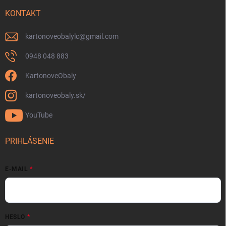
KONTAKT
kartonoveobalylc
@
gmail.com
0948 048 883
KartonoveObaly
kartonoveobaly.sk/
YouTube
PRIHLÁSENIE
E-MAIL
HESLO