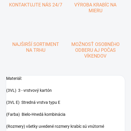
KONTAKTUJTE NÁS 24/7
VÝROBA KRABÍC NA
MIERU
NAJŠIRŠÍ SORTIMENT
MOŽNOSŤ OSOBNÉHO
NA TRHU
ODBERU AJ POČAS
VÍKENDOV
Materiál:
(3VL) 3 - vrstvový kartón
(3VL E) Stredná vrstva typu E
(Farba) Bielo-Hnedá kombinácia
(Rozmery) všetky uvedené rozmery krabíc sú vnútorné