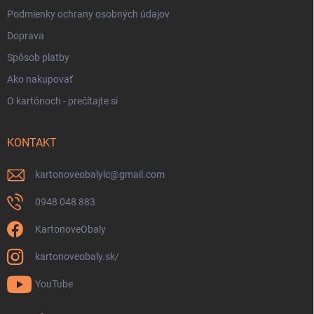
Podmienky ochrany osobných údajov
Doprava
Spôsob platby
Ako nakupovať
O kartónoch - prečítajte si
KONTAKT
kartonoveobalylc
@
gmail.com
0948 048 883
KartonoveObaly
kartonoveobaly.sk/
YouTube