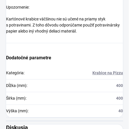
Upozornenie:
Kartónové krabice väčšinou nie sú učené na priamy styk
s potravinami. Z toho dôvodu odporúčame použiť potravinársky
papier alebo iný vhodný deliaci materiál.
Dodatočné parametre
Kategória
:
Krabice na Pizzu
Dĺžka (mm)
:
400
Šírka (mm)
:
400
Výška (mm)
:
40
Diskusia