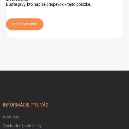
Buďte prvý, kto napíše príspevok k tejto položke.
Pridať komentár
Z
á
p
ä
t
i
INFORMÁCIE PRE VÁS
e
Kontakty
Obchodné podmienky