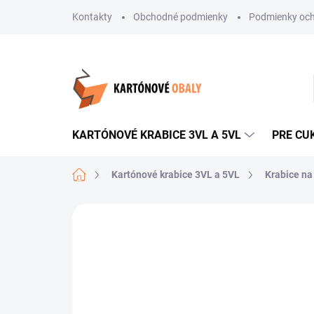
Prejsť
Kontakty
Obchodné podmienky
Podmienky och
na
obsah
KARTÓNOVÉ KRABICE 3VL A 5VL
PRE CU
Domov
Kartónové krabice 3VL a 5VL
Krabice na
Neohodnotené
Podrobnosti hodnote