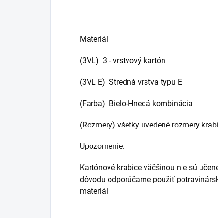
Materiál:
(3VL) 3 - vrstvový kartón
(3VL E) Stredná vrstva typu E
(Farba) Bielo-Hnedá kombinácia
(Rozmery) všetky uvedené rozmery krabí
Upozornenie:
Kartónové krabice väčšinou nie sú učené
dôvodu odporúčame použiť potravinársky
materiál.