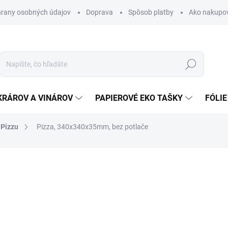
rany osobných údajov
Doprava
Spôsob platby
Ako nakupo
Hľadať
KRÁROV A VINÁROV
PAPIEROVÉ EKO TAŠKY
FÓLIE
 Pizzu
Pizza, 340x340x35mm, bez potlače
nia
0,40 €
0,49 € vrátane DPH
Jednotková
SKLADOM
cena: