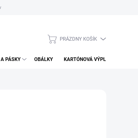
vať
O kartónoch - prečítajte si
PRÁZDNY KOŠÍK
NÁKUPNÝ
KOŠÍK
 A PÁSKY
OBÁLKY
KARTÓNOVÁ VÝPLŇ