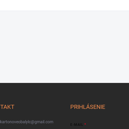
TAKT
PRIHLÁSENIE
kartonoveobalylc
@
gmail.com
E-MAIL