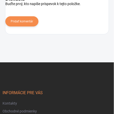
Buďte prvý, kto napíše príspevok k tejto položke.
Pridať komentár
Z
á
p
ä
t
i
INFORMÁCIE PRE VÁS
e
Kontakty
Obchodné podmienky