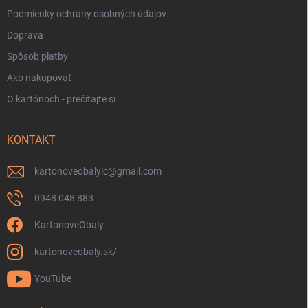
Podmienky ochrany osobných údajov
Doprava
Spôsob platby
Ako nakupovať
O kartónoch - prečítajte si
KONTAKT
kartonoveobalylc
@
gmail.com
0948 048 883
KartonoveObaly
kartonoveobaly.sk/
YouTube