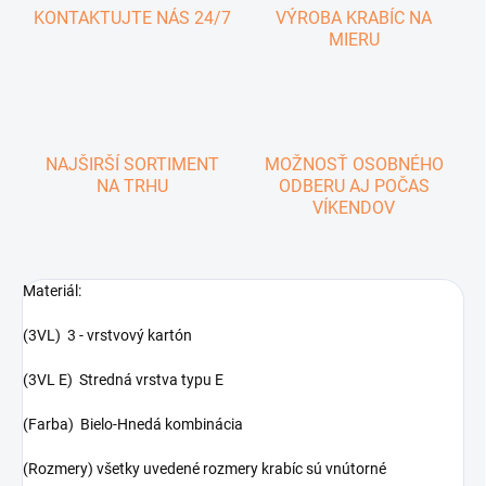
KONTAKTUJTE NÁS 24/7
VÝROBA KRABÍC NA
MIERU
NAJŠIRŠÍ SORTIMENT
MOŽNOSŤ OSOBNÉHO
NA TRHU
ODBERU AJ POČAS
VÍKENDOV
Materiál:
(3VL) 3 - vrstvový kartón
(3VL E) Stredná vrstva typu E
(Farba) Bielo-Hnedá kombinácia
(Rozmery) všetky uvedené rozmery krabíc sú vnútorné