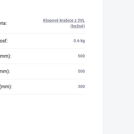
Klopové krabice z 3VL
ria
:
(bežné)
osť
:
0.6 kg
 (mm)
:
500
(mm)
:
500
 (mm)
:
300