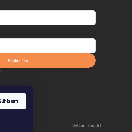
Prihlásiť sa
o
Súhlasím
Vytvoril Shoptet