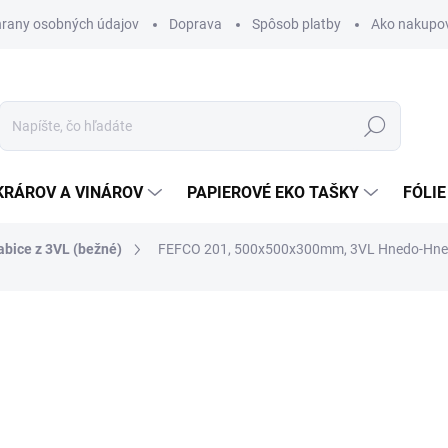
rany osobných údajov
Doprava
Spôsob platby
Ako nakupo
Hľadať
KRÁROV A VINÁROV
PAPIEROVÉ EKO TAŠKY
FÓLIE
abice z 3VL (bežné)
FEFCO 201, 500x500x300mm, 3VL Hnedo-Hn
nia
1,75 €
2,15 € vrátane DPH
Jednotková
SKLADOM
cena: