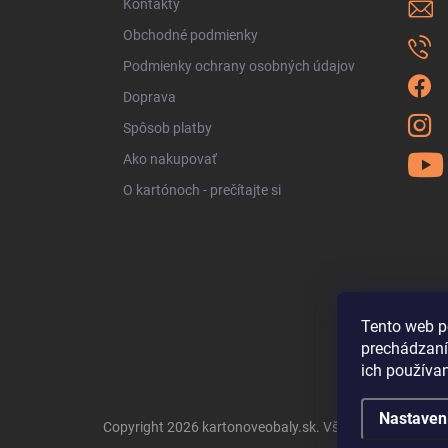
Kontakty
e
Obchodné podmienky
Podmienky ochrany osobných údajov
Doprava
Spôsob platby
Ako nakupovať
O kartónoch - prečítajte si
Tento web p
prechádzaní
ich používa
Nastaven
Copyright 2026
kartonoveobaly.sk
. Všetky práva vyhra