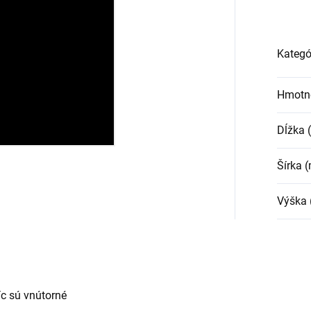
Kategó
Hmotn
Dĺžka
Šírka 
Výška
c sú vnútorné