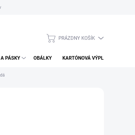
vať
O kartónoch - prečítajte si
PRÁZDNY KOŠÍK
NÁKUPNÝ
KOŠÍK
 A PÁSKY
OBÁLKY
KARTÓNOVÁ VÝPLŇ
edá