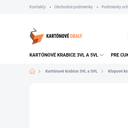
Prejsť
Kontakty
Obchodné podmienky
Podmienky och
na
obsah
KARTÓNOVÉ KRABICE 3VL A 5VL
PRE CU
Domov
Kartónové krabice 3VL a 5VL
Klopové kr
Neohodnotené
Podrobnosti hodnote