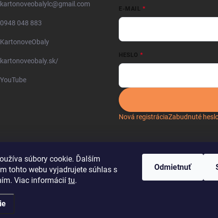
kartonoveobalylc
@
gmail.com
E-MAIL
0948 048 883
KartonoveObaly
HESLO
kartonoveobaly.sk/
YouTube
Nová registrácia
Zabudnuté hesl
oužíva súbory cookie. Ďalším
Odmietnuť
m tohto webu vyjadrujete súhlas s
ním. Viac informácií
tu
.
ie
dené.