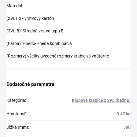
Materiál:
(3VL) 3 - vrstvový kartón
(3VL B) Stredná vrstva typu B
(Farba) Hnedo-Hnedá kombinácia
(Rozmery) všetky uvedené rozmery krabíc sú vnútorné
Dodatočné parametre
Kategória
:
Klopové krabice z 3VL (bežné)
Hmotnosť
:
0.47 kg
Dĺžka (mm)
:
500