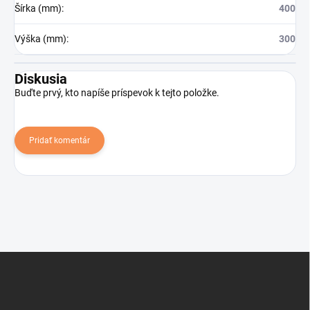
Šírka (mm)
:
400
Výška (mm)
:
300
Diskusia
Buďte prvý, kto napíše príspevok k tejto položke.
Pridať komentár
Z
á
p
ä