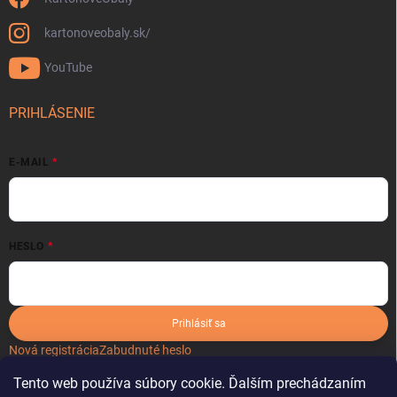
kartonoveobaly.sk/
YouTube
PRIHLÁSENIE
E-MAIL
HESLO
Prihlásiť sa
Nová registrácia
Zabudnuté heslo
Tento web používa súbory cookie. Ďalším prechádzaním