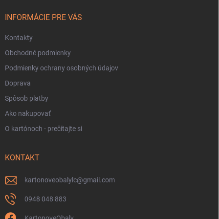
t
i
INFORMÁCIE PRE VÁS
e
Kontakty
Obchodné podmienky
Podmienky ochrany osobných údajov
Doprava
Spôsob platby
Ako nakupovať
O kartónoch - prečítajte si
KONTAKT
kartonoveobalylc
@
gmail.com
0948 048 883
KartonoveObaly