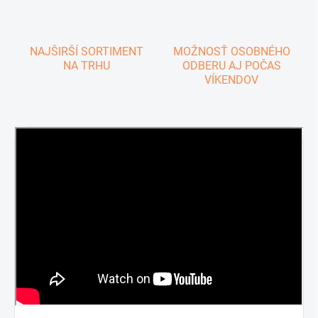
NAJŠIRŠÍ SORTIMENT
MOŽNOSŤ OSOBNÉHO
NA TRHU
ODBERU AJ POČAS
VÍKENDOV