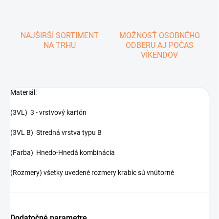
NAJŠIRŠÍ SORTIMENT
MOŽNOSŤ OSOBNÉHO
NA TRHU
ODBERU AJ POČAS
VÍKENDOV
Materiál:
(3VL) 3 - vrstvový kartón
(3VL B) Stredná vrstva typu B
(Farba) Hnedo-Hnedá kombinácia
(Rozmery) všetky uvedené rozmery krabíc sú vnútorné
Dodatočné parametre