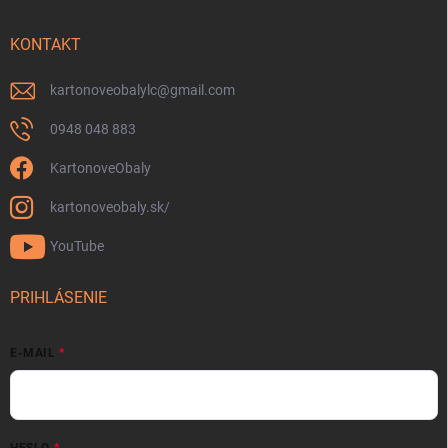
KONTAKT
kartonoveobalylc
@
gmail.com
0948 048 883
KartonoveObaly
kartonoveobaly.sk/
YouTube
PRIHLÁSENIE
E-MAIL