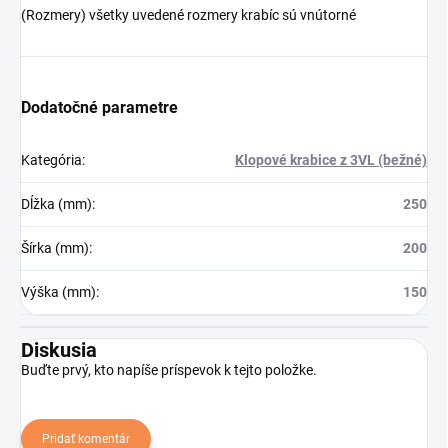
(Rozmery) všetky uvedené rozmery krabíc sú vnútorné
Dodatočné parametre
Kategória
:
Klopové krabice z 3VL (bežné)
Dĺžka (mm)
:
250
Šírka (mm)
:
200
Výška (mm)
:
150
Diskusia
Buďte prvý, kto napíše príspevok k tejto položke.
Pridať komentár