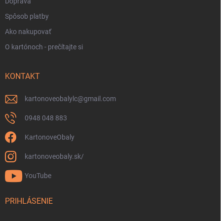
Doprava
Spôsob platby
Ako nakupovať
O kartónoch - prečítajte si
KONTAKT
kartonoveobalylc
@
gmail.com
0948 048 883
KartonoveObaly
kartonoveobaly.sk/
YouTube
PRIHLÁSENIE