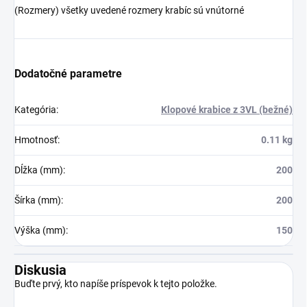
(Rozmery) všetky uvedené rozmery krabíc sú vnútorné
Dodatočné parametre
Kategória
:
Klopové krabice z 3VL (bežné)
Hmotnosť
:
0.11 kg
Dĺžka (mm)
:
200
Šírka (mm)
:
200
Výška (mm)
:
150
Diskusia
Buďte prvý, kto napíše príspevok k tejto položke.