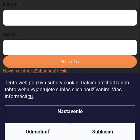
E-MAIL
HESLO
Prihlásiť sa
Nová registrácia
Zabudnuté heslo
Tento web používa súbory cookie. Ďalším prechádzaním
tohto webu vyjadrujete súhlas s ich používaním. Viac
informácií
tu
.
Nastavenie
Copyright 2026
kartonoveobaly.sk
. Všetky práva vyhradené.
Odmietnuť
Súhlasím
Vytvoril Shoptet