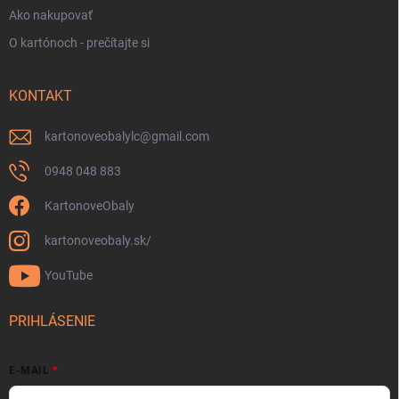
Ako nakupovať
O kartónoch - prečítajte si
KONTAKT
kartonoveobalylc
@
gmail.com
0948 048 883
KartonoveObaly
kartonoveobaly.sk/
YouTube
PRIHLÁSENIE
E-MAIL