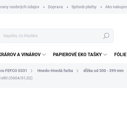
rany osobných údajov
Doprava
Spôsob platby
Ako nakupo
Hľadať
KRÁROV A VINÁROV
PAPIEROVÉ EKO TAŠKY
FÓLIE
aru FEFCO 0331
Hnedo-Hnedá farba
dĺžka od 300 - 399 mm
1x80 (O604/01,02)
nia
0,72 €
0,89 € vrátane DPH
Jednotková
SKLADOM
cena: