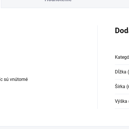
Dod
Kategó
Dĺžka
c sú vnútorné
Šírka 
Výška