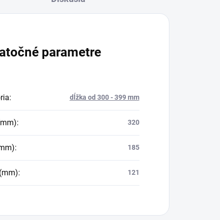
atočné parametre
ria
:
dĺžka od 300 - 399 mm
 (mm)
:
320
(mm)
:
185
 (mm)
:
121