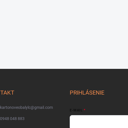
TAKT
PRIHLÁSENIE
kartonoveobalylc
@
gmail.com
E-MAIL
0948 048 883