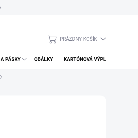
vať
O kartónoch - prečítajte si
PRÁZDNY KOŠÍK
NÁKUPNÝ
KOŠÍK
 A PÁSKY
OBÁLKY
KARTÓNOVÁ VÝPLŇ