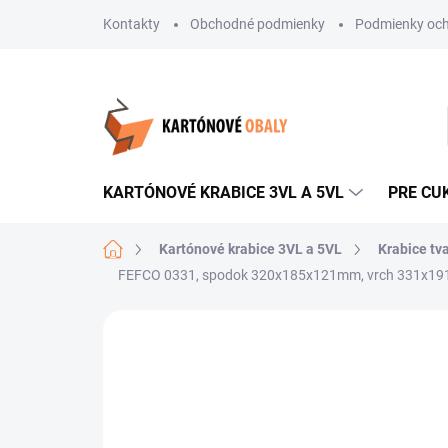
Prejsť
Kontakty
Obchodné podmienky
Podmienky och
na
obsah
KARTÓNOVÉ KRABICE 3VL A 5VL
PRE CU
Domov
Kartónové krabice 3VL a 5VL
Krabice tv
FEFCO 0331, spodok 320x185x121mm, vrch 331x19
Neohodnotené
Podrobnosti hodnote