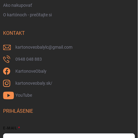
Ako nakupovať
O kartónoch - prečítajte si
KONTAKT
kartonoveobalylc
@
gmail.com
0948 048 883
KartonoveObaly
kartonoveobaly.sk/
YouTube
PRIHLÁSENIE
E-MAIL