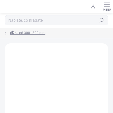
Prejsť
na
obsah
Hľadať
dĺžka od 300 - 399 mm
Podrobnosti hodnotenia
Neohodnotené