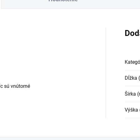
Dod
Kategó
Dĺžka
c sú vnútorné
Šírka 
Výška