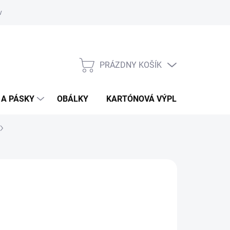
vať
O kartónoch - prečítajte si
PRÁZDNY KOŠÍK
NÁKUPNÝ
KOŠÍK
 A PÁSKY
OBÁLKY
KARTÓNOVÁ VÝPLŇ