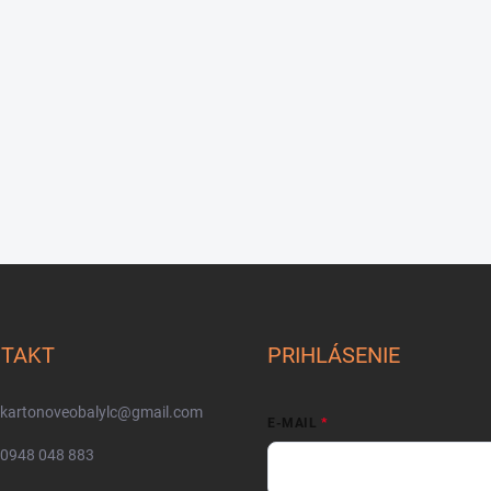
TAKT
PRIHLÁSENIE
kartonoveobalylc
@
gmail.com
E-MAIL
0948 048 883