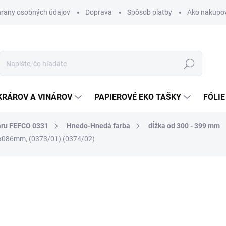
rany osobných údajov
Doprava
Spôsob platby
Ako nakupo
Hľadať
KRÁROV A VINÁROV
PAPIEROVÉ EKO TAŠKY
FÓLIE
aru FEFCO 0331
Hnedo-Hnedá farba
dĺžka od 300 - 399 mm
x086mm, (0373/01) (0374/02)
nia
1,06 €
1,30 € vrátane DPH
Jednotková
SKLADOM
cena: