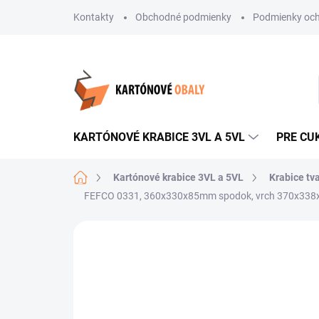
Prejsť
Kontakty
Obchodné podmienky
Podmienky och
na
obsah
KARTÓNOVÉ KRABICE 3VL A 5VL
PRE CU
Domov
Kartónové krabice 3VL a 5VL
Krabice tv
FEFCO 0331, 360x330x85mm spodok, vrch 370x338
Neohodnotené
Podrobnosti hodnote