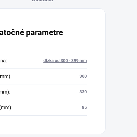
atočné parametre
ria
:
dĺžka od 300 - 399 mm
 (mm)
:
360
(mm)
:
330
 (mm)
:
85