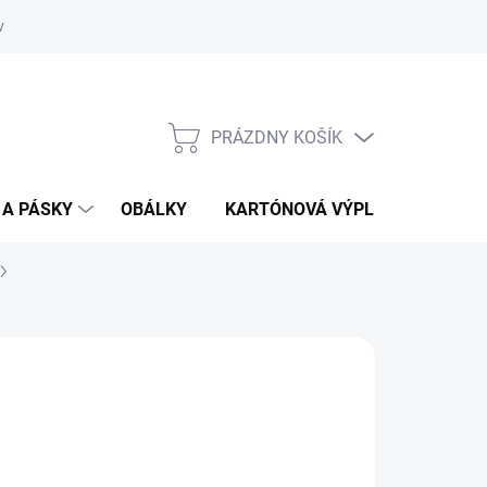
vať
O kartónoch - prečítajte si
PRÁZDNY KOŠÍK
NÁKUPNÝ
KOŠÍK
 A PÁSKY
OBÁLKY
KARTÓNOVÁ VÝPLŇ