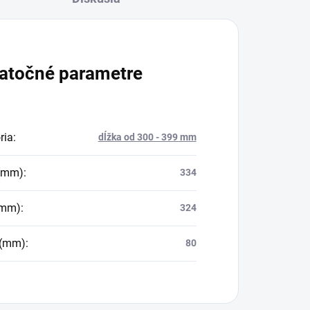
atočné parametre
ria
:
dĺžka od 300 - 399 mm
 (mm)
:
334
(mm)
:
324
 (mm)
:
80