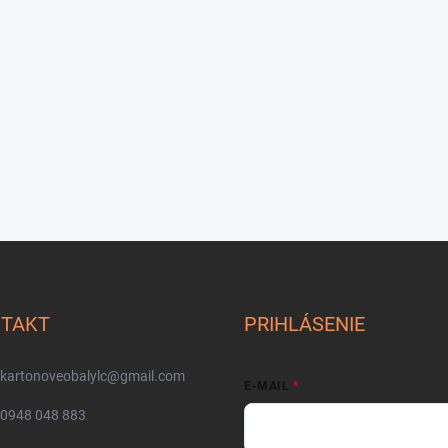
TAKT
PRIHLÁSENIE
kartonoveobalylc
@
gmail.com
E-MAIL
0948 048 883