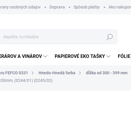
rany osobných údajov
Doprava
Spôsob platby
Ako nakupo
Hľadať
KRÁROV A VINÁROV
PAPIEROVÉ EKO TAŠKY
FÓLIE
aru FEFCO 0331
Hnedo-Hnedá farba
dĺžka od 300 - 399 mm
x50mm, (0244/01) (0245/02)
nia
0,84 €
1,03 € vrátane DPH
Jednotková
SKLADOM
cena: