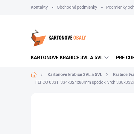
Prejsť
Kontakty
Obchodné podmienky
Podmienky och
na
obsah
KARTÓNOVÉ KRABICE 3VL A 5VL
PRE CU
Domov
Kartónové krabice 3VL a 5VL
Krabice tv
FEFCO 0331, 334x324x80mm spodok, vrch 338x332
Neohodnotené
Podrobnosti hodnote