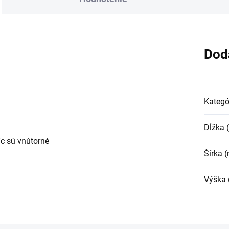
Dod
Kategó
Dĺžka
c sú vnútorné
Šírka 
Výška