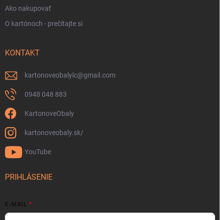
Ako nakupovať
O kartónoch - prečítajte si
KONTAKT
kartonoveobalylc
@
gmail.com
0948 048 883
KartonoveObaly
kartonoveobaly.sk/
YouTube
PRIHLÁSENIE
E-MAIL