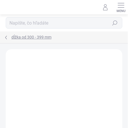
Prejsť
na
obsah
Hľadať
dĺžka od 300 - 399 mm
Podrobnosti hodnotenia
Neohodnotené