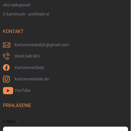
Ako nakupovať
O kartónoch - prečítajte si
KONTAKT
kartonoveobalylc
@
gmail.com
0948 048 883
KartonoveObaly
kartonoveobaly.sk/
YouTube
PRIHLÁSENIE
E-MAIL