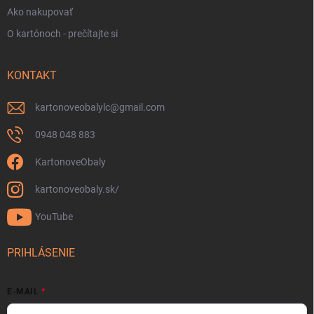
Ako nakupovať
O kartónoch - prečítajte si
KONTAKT
kartonoveobalylc
@
gmail.com
0948 048 883
KartonoveObaly
kartonoveobaly.sk/
YouTube
PRIHLÁSENIE
E-MAIL