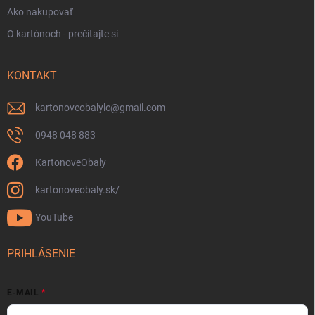
Ako nakupovať
O kartónoch - prečítajte si
KONTAKT
kartonoveobalylc
@
gmail.com
0948 048 883
KartonoveObaly
kartonoveobaly.sk/
YouTube
PRIHLÁSENIE
E-MAIL