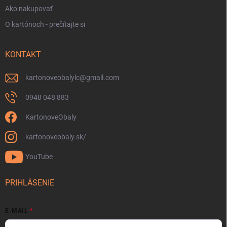
Ako nakupovať
O kartónoch - prečítajte si
KONTAKT
kartonoveobalylc
@
gmail.com
0948 048 883
KartonoveObaly
kartonoveobaly.sk/
YouTube
PRIHLÁSENIE
E-MAIL