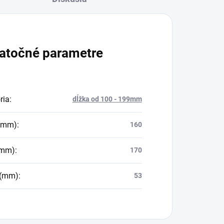
atočné parametre
ria
:
dĺžka od 100 - 199mm
 (mm)
:
160
(mm)
:
170
 (mm)
:
53