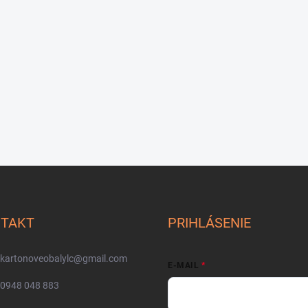
TAKT
PRIHLÁSENIE
kartonoveobalylc
@
gmail.com
E-MAIL
0948 048 883