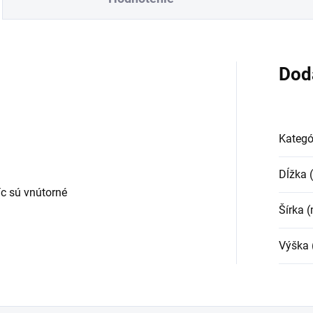
Dod
Kategó
Dĺžka
c sú vnútorné
Šírka 
Výška