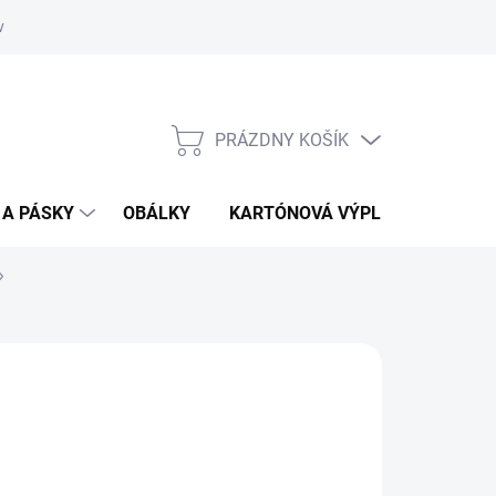
vať
O kartónoch - prečítajte si
PRÁZDNY KOŠÍK
NÁKUPNÝ
KOŠÍK
 A PÁSKY
OBÁLKY
KARTÓNOVÁ VÝPLŇ