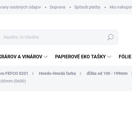
rany osobných údajov
Doprava
Spôsob platby
Ako nakupo
Hľadať
KRÁROV A VINÁROV
PAPIEROVÉ EKO TAŠKY
FÓLIE
aru FEFCO 0331
Hnedo-Hnedá farba
dĺžka od 100 - 199mm
x30mm (0600)
nia
0,42 €
0,52 € vrátane DPH
Jednotková
SKLADOM
cena: