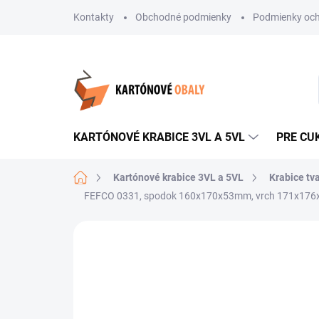
Prejsť
Kontakty
Obchodné podmienky
Podmienky och
na
obsah
KARTÓNOVÉ KRABICE 3VL A 5VL
PRE CU
Domov
Kartónové krabice 3VL a 5VL
Krabice tv
FEFCO 0331, spodok 160x170x53mm, vrch 171x176
Neohodnotené
Podrobnosti hodnote