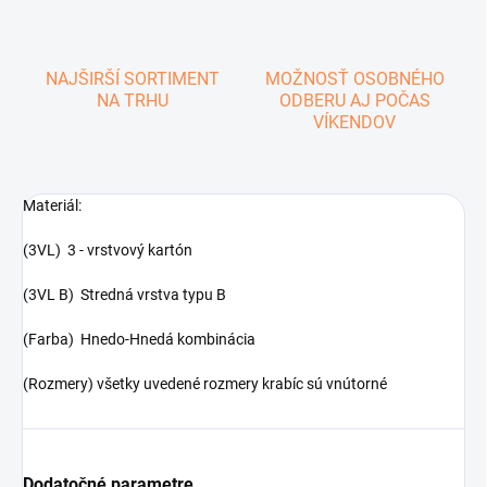
NAJŠIRŠÍ SORTIMENT
MOŽNOSŤ OSOBNÉHO
NA TRHU
ODBERU AJ POČAS
VÍKENDOV
Materiál:
(3VL) 3 - vrstvový kartón
(3VL B) Stredná vrstva typu B
(Farba) Hnedo-Hnedá kombinácia
(Rozmery) všetky uvedené rozmery krabíc sú vnútorné
Dodatočné parametre