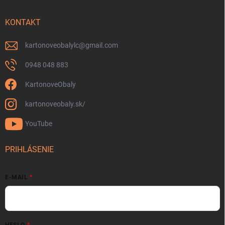
KONTAKT
kartonoveobalylc
@
gmail.com
0948 048 883
KartonoveObaly
kartonoveobaly.sk/
YouTube
PRIHLÁSENIE
E-MAIL