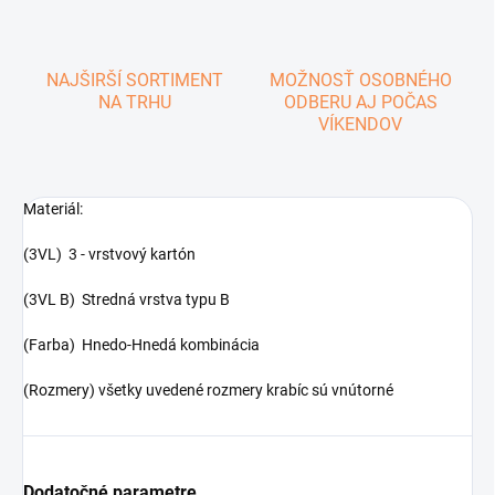
NAJŠIRŠÍ SORTIMENT
MOŽNOSŤ OSOBNÉHO
NA TRHU
ODBERU AJ POČAS
VÍKENDOV
Materiál:
(3VL) 3 - vrstvový kartón
(3VL B) Stredná vrstva typu B
(Farba) Hnedo-Hnedá kombinácia
(Rozmery) všetky uvedené rozmery krabíc sú vnútorné
Dodatočné parametre