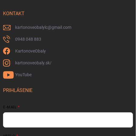
KONTAKT
kartonoveobalylc
@
gmail.com
0948 048 883
KartonoveObaly
kartonoveobaly.sk/
YouTube
PRIHLÁSENIE
E-MAIL