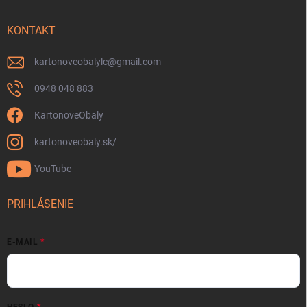
KONTAKT
kartonoveobalylc
@
gmail.com
0948 048 883
KartonoveObaly
kartonoveobaly.sk/
YouTube
PRIHLÁSENIE
E-MAIL