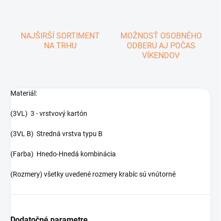
NAJŠIRŠÍ SORTIMENT
MOŽNOSŤ OSOBNÉHO
NA TRHU
ODBERU AJ POČAS
VÍKENDOV
Materiál:
(3VL) 3 - vrstvový kartón
(3VL B) Stredná vrstva typu B
(Farba) Hnedo-Hnedá kombinácia
(Rozmery) všetky uvedené rozmery krabíc sú vnútorné
Dodatočné parametre