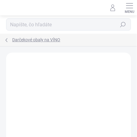
Prejsť
na
obsah
Hľadať
Darčekové obaly na VÍNO
Podrobnosti hodnotenia
Neohodnotené