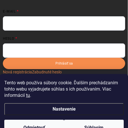
E-MAIL
HESLO
Prihlásiť sa
Nová registrácia
Zabudnuté heslo
Tento web používa súbory cookie. Ďalším prechádzaním
tohto webu vyjadrujete súhlas s ich používaním. Viac
informácií
tu
.
Nastavenie
Copyright 2026
kartonoveobaly.sk
. Všetky práva vyhradené.
Odmietnuť
Súhlasím