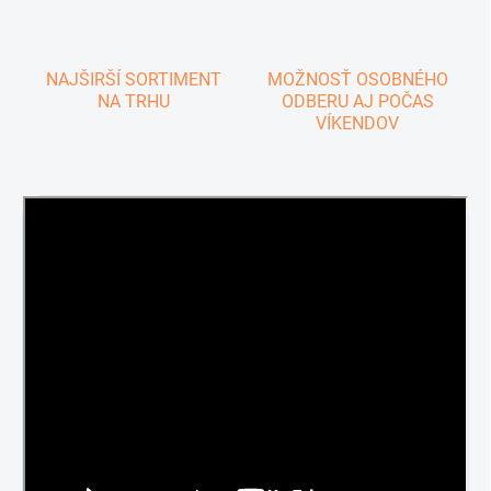
NAJŠIRŠÍ SORTIMENT
MOŽNOSŤ OSOBNÉHO
NA TRHU
ODBERU AJ POČAS
VÍKENDOV