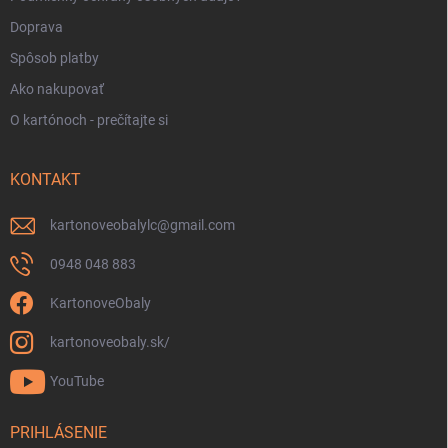
Doprava
Spôsob platby
Ako nakupovať
O kartónoch - prečítajte si
KONTAKT
kartonoveobalylc
@
gmail.com
0948 048 883
KartonoveObaly
kartonoveobaly.sk/
YouTube
PRIHLÁSENIE