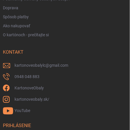
Doprava
Spôsob platby
Ako nakupovať
O kartónoch - prečítajte si
KONTAKT
kartonoveobalylc
@
gmail.com
0948 048 883
KartonoveObaly
kartonoveobaly.sk/
YouTube
PRIHLÁSENIE