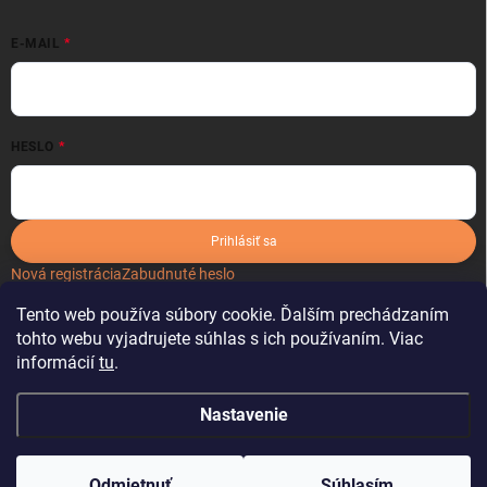
E-MAIL
HESLO
Prihlásiť sa
Nová registrácia
Zabudnuté heslo
Tento web používa súbory cookie. Ďalším prechádzaním
tohto webu vyjadrujete súhlas s ich používaním. Viac
informácií
tu
.
Nastavenie
Copyright 2026
kartonoveobaly.sk
. Všetky práva vyhradené.
Odmietnuť
Súhlasím