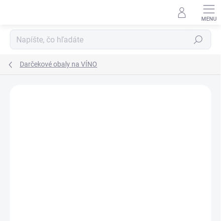
Prejsť
na
obsah
Hľadať
Darčekové obaly na VÍNO
Podrobnosti hodnotenia
Neohodnotené