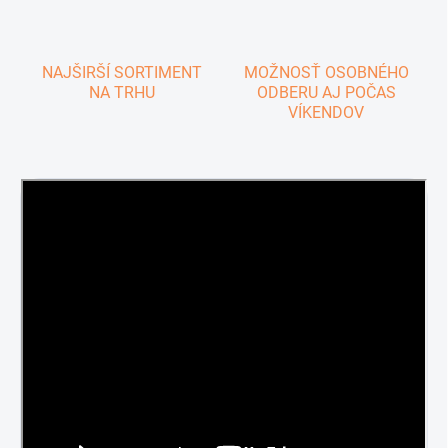
NAJŠIRŠÍ SORTIMENT
MOŽNOSŤ OSOBNÉHO
NA TRHU
ODBERU AJ POČAS
VÍKENDOV