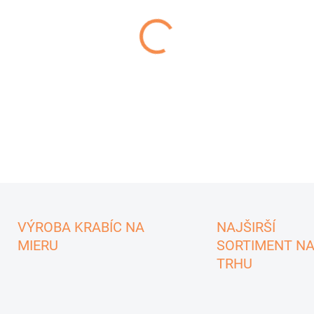
−
+
mriežka_5VL
VÝROBA KRABÍC NA
NAJŠIRŠÍ
MIERU
SORTIMENT N
TRHU