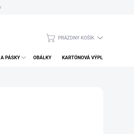
vať
O kartónoch - prečítajte si
PRÁZDNY KOŠÍK
NÁKUPNÝ
KOŠÍK
 A PÁSKY
OBÁLKY
KARTÓNOVÁ VÝPLŇ