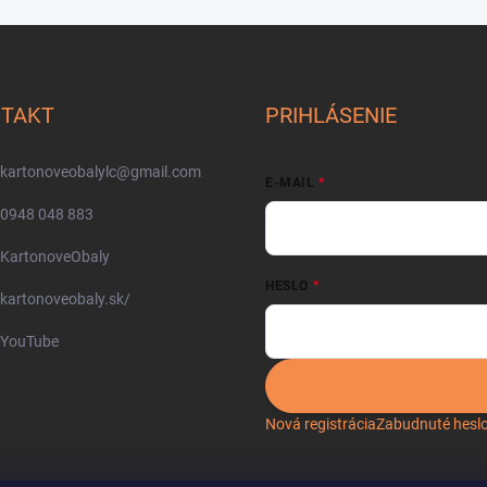
TAKT
PRIHLÁSENIE
kartonoveobalylc
@
gmail.com
E-MAIL
0948 048 883
KartonoveObaly
HESLO
kartonoveobaly.sk/
YouTube
Nová registrácia
Zabudnuté hesl