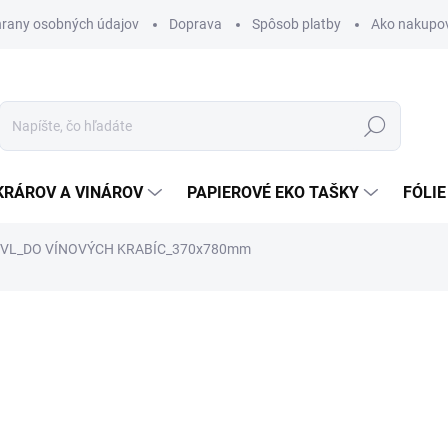
rany osobných údajov
Doprava
Spôsob platby
Ako nakupo
Hľadať
KRÁROV A VINÁROV
PAPIEROVÉ EKO TAŠKY
FÓLIE
5VL_DO VÍNOVÝCH KRABÍC_370x780mm
nia
0,51 €
0,63 € vrátane DPH
Jednotková
SKLADOM
cena: