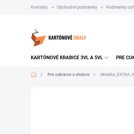
Prejsť
Kontakty
Obchodné podmienky
Podmienky och
na
obsah
KARTÓNOVÉ KRABICE 3VL A 5VL
PRE CU
Domov
Pre cukrárov a vinárov
Mriežka_EXTRA_
Neohodnotené
Podrobnosti hodnote