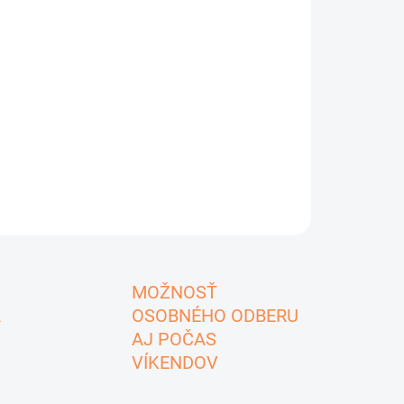
Pridať do košíka
OPÝTAŤ SA
MOŽNOSŤ
A
OSOBNÉHO ODBERU
AJ POČAS
VÍKENDOV