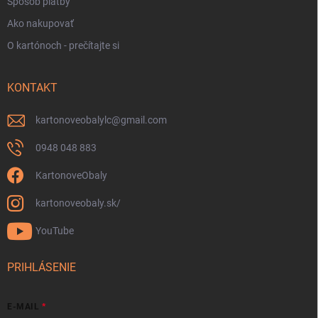
Spôsob platby
Ako nakupovať
O kartónoch - prečítajte si
KONTAKT
kartonoveobalylc
@
gmail.com
0948 048 883
KartonoveObaly
kartonoveobaly.sk/
YouTube
PRIHLÁSENIE
E-MAIL