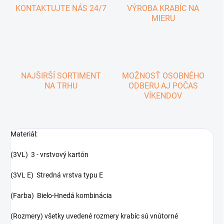
KONTAKTUJTE NÁS 24/7
VÝROBA KRABÍC NA
MIERU
NAJŠIRŠÍ SORTIMENT
MOŽNOSŤ OSOBNÉHO
NA TRHU
ODBERU AJ POČAS
VÍKENDOV
Materiál:
(3VL) 3 - vrstvový kartón
(3VL E) Stredná vrstva typu E
(Farba) Bielo-Hnedá kombinácia
(Rozmery) všetky uvedené rozmery krabíc sú vnútorné