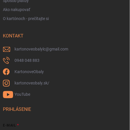
Spôsob platby
Ako nakupovať
O kartónoch - prečítajte si
KONTAKT
kartonoveobalylc
@
gmail.com
0948 048 883
KartonoveObaly
kartonoveobaly.sk/
YouTube
PRIHLÁSENIE
E-MAIL