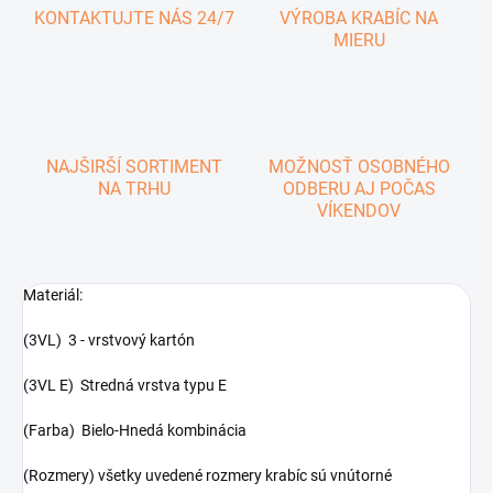
KONTAKTUJTE NÁS 24/7
VÝROBA KRABÍC NA
MIERU
NAJŠIRŠÍ SORTIMENT
MOŽNOSŤ OSOBNÉHO
NA TRHU
ODBERU AJ POČAS
VÍKENDOV
Materiál:
(3VL) 3 - vrstvový kartón
(3VL E) Stredná vrstva typu E
(Farba) Bielo-Hnedá kombinácia
(Rozmery) všetky uvedené rozmery krabíc sú vnútorné