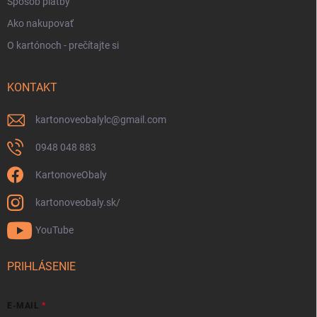
Spôsob platby
Ako nakupovať
O kartónoch - prečítajte si
KONTAKT
kartonoveobalylc
@
gmail.com
0948 048 883
KartonoveObaly
kartonoveobaly.sk/
YouTube
PRIHLÁSENIE
E-MAIL