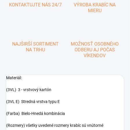
KONTAKTUJTE NÁS 24/7
VÝROBA KRABÍC NA
MIERU
NAJŠIRŠÍ SORTIMENT
MOŽNOSŤ OSOBNÉHO
NA TRHU
ODBERU AJ POČAS
VÍKENDOV
Materiál:
(3VL) 3 - vrstvový kartón
(3VL E) Stredná vrstva typu E
(Farba) Bielo-Hnedá kombinácia
(Rozmery) všetky uvedené rozmery krabíc sú vnútorné