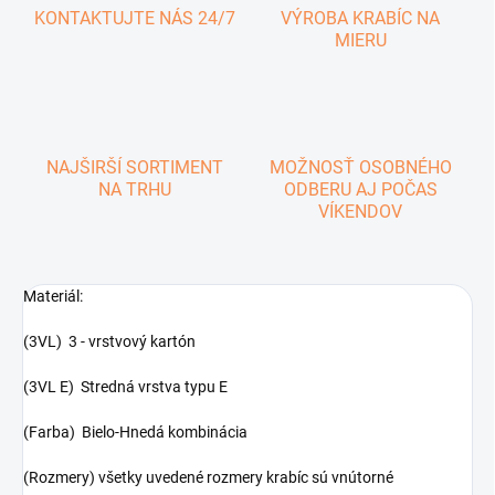
KONTAKTUJTE NÁS 24/7
VÝROBA KRABÍC NA
MIERU
NAJŠIRŠÍ SORTIMENT
MOŽNOSŤ OSOBNÉHO
NA TRHU
ODBERU AJ POČAS
VÍKENDOV
Materiál:
(3VL) 3 - vrstvový kartón
(3VL E) Stredná vrstva typu E
(Farba) Bielo-Hnedá kombinácia
(Rozmery) všetky uvedené rozmery krabíc sú vnútorné