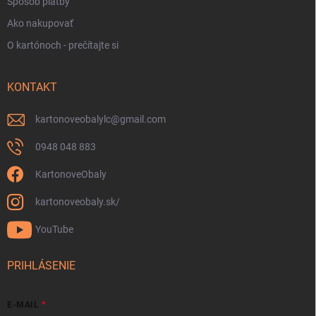
Spôsob platby
Ako nakupovať
O kartónoch - prečítajte si
KONTAKT
kartonoveobalylc
@
gmail.com
0948 048 883
KartonoveObaly
kartonoveobaly.sk/
YouTube
PRIHLÁSENIE
E-MAIL