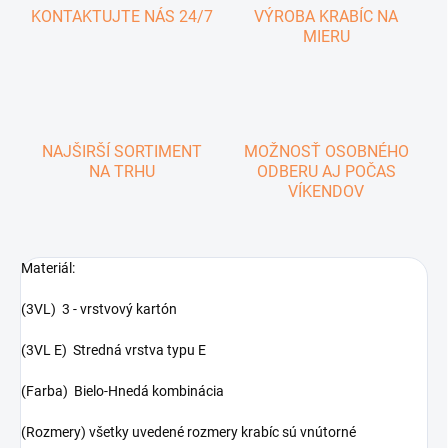
KONTAKTUJTE NÁS 24/7
VÝROBA KRABÍC NA
MIERU
NAJŠIRŠÍ SORTIMENT
MOŽNOSŤ OSOBNÉHO
NA TRHU
ODBERU AJ POČAS
VÍKENDOV
Materiál:
(3VL) 3 - vrstvový kartón
(3VL E) Stredná vrstva typu E
(Farba) Bielo-Hnedá kombinácia
(Rozmery) všetky uvedené rozmery krabíc sú vnútorné