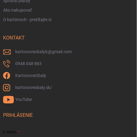
Spôsob platby
Ako nakupovať
O kartónoch - prečítajte si
KONTAKT
kartonoveobalylc
@
gmail.com
0948 048 883
KartonoveObaly
kartonoveobaly.sk/
YouTube
PRIHLÁSENIE
E-MAIL